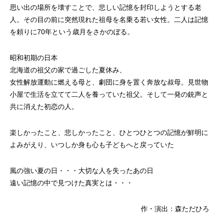
思い出の場所を壊すことで、悲しい記憶を封印しようとする老
人。その目の前に突然現れた祖母を名乗る若い女性。二人は記憶
を頼りに70年という歳月をさかのぼる。
昭和初期の日本
北海道の祖父の家で過ごした夏休み、
女性解放運動に燃える母と、劇団に身を置く奔放な叔母。見世物
小屋で生活を立てて二人を養っていた祖父。そして一発の銃声と
共に消えた初恋の人。
楽しかったこと、悲しかったこと、ひとつひとつの記憶が鮮明に
よみがえり、いつしか身も心も子どもへと戻っていた
風の強い夏の日・・・大切な人を失ったあの日
遠い記憶の中で見つけた真実とは・・・
作・演出：森ただひろ