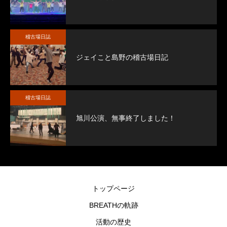
稽古場日誌
ジェイこと島野の稽古場日記
稽古場日誌
旭川公演、無事終了しました！
トップページ
BREATHの軌跡
活動の歴史