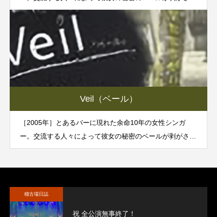
ていく。
Veil（ベール）
［2005年］とあるバーに現れた余命10年の女性シンガ
ー。交流する人々によって彼女の秘密のベールが剥がされ
ていく。
稽古場日誌
祝 全公演無事終了！