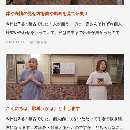
体や表情の見せ方を鏡や動画を見て研究！
今日は7場の稽古でした！人が揃うまでは、皆さんそれぞれ個人
練習や合わせを行っていて、私は途中まで出番が無かったので、
別場面のダンス復
2023.08.08
稽古場日誌
こんにちは、歌穂（かほ）と申します
今日は3場の稽古でした。個人的に役をいただいてる場の抜き稽
古になります。本読み・歌練とあったのですが、どちらも型には