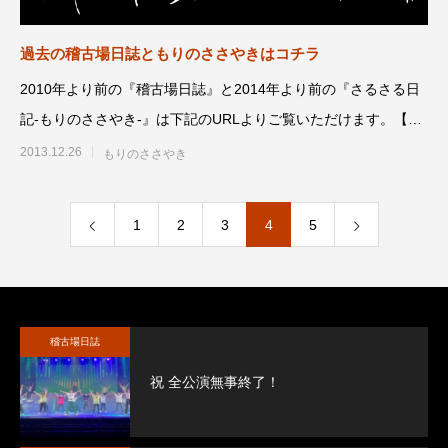
過去の稽古場日誌ともりのささやきはコチラ
2010年より前の『稽古場日誌』と2014年より前の『さるさる日
記‐もりのささやき‐』は下記のURLよりご覧いただけます。【旧
稽古
2013.12.26
もりのささやき
1
2
3
4
5
稽古場日誌
祝 全公演無事終了！