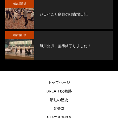
稽古場日誌
ジェイこと島野の稽古場日記
稽古場日誌
旭川公演、無事終了しました！
トップページ
BREATHの軌跡
活動の歴史
音楽堂
もりのささやき