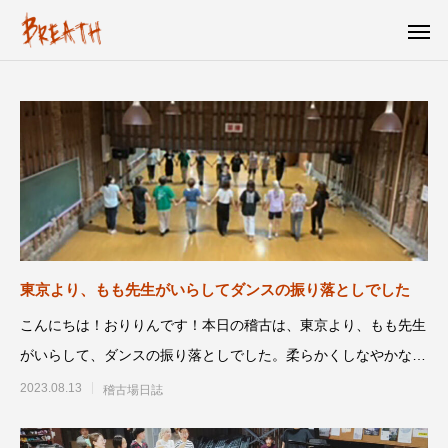
東京より、もも先生がいらしてダンスの振り落としでした
こんにちは！おりりんです！ 本日の稽古は、東京より、もも先生
がいらして、ダンスの振り落としでした。柔らかくしなやかな美
しさにウット
2023.08.13
稽古場日誌