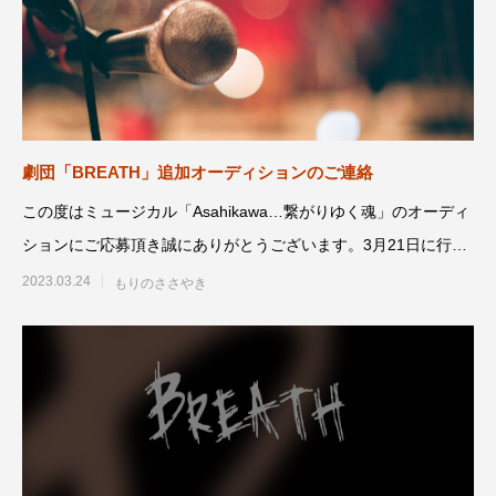
劇団「BREATH」追加オーディションのご連絡
この度はミュージカル「Asahikawa…繋がりゆく魂」のオーディ
ションにご応募頂き誠にありがとうございます。3月21日に行わ
れたオーディ
2023.03.24
もりのささやき