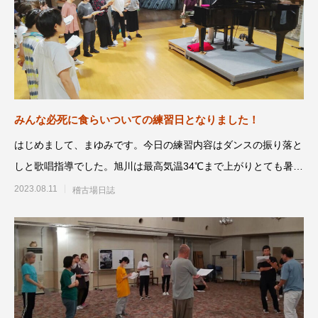
みんな必死に食らいついての練習日となりました！
はじめまして、まゆみです。今日の練習内容はダンスの振り落と
しと歌唱指導でした。旭川は最高気温34℃まで上がりとても暑い
一日
2023.08.11
稽古場日誌