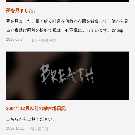
夢を見ました。
夢を見ました。長く続く畦道を何故か布団を背負って、傍から見
ると夜逃げ同然の恰好で私は一心不乱に走っています。&nbsp
2023.02.24
もりのささやき
2004年12月以前の稽古場日記
こちらからご覧ください。
2022.11.11
稽古場日誌