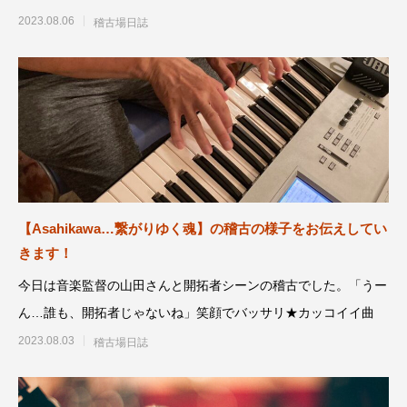
めることに意識がいって
2023.08.06
稽古場日誌
【Asahikawa…繋がりゆく魂】の稽古の様子をお伝えしてい
きます！
今日は音楽監督の山田さんと開拓者シーンの稽古でした。「うー
ん…誰も、開拓者じゃないね」笑顔でバッサリ★カッコイイ曲
2023.08.03
稽古場日誌